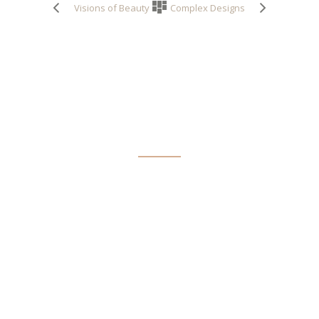
Visions of Beauty
Complex Designs
CONTACT
Palm Beach QLD 4221
+61435749205
connect@vanessaindovino.com