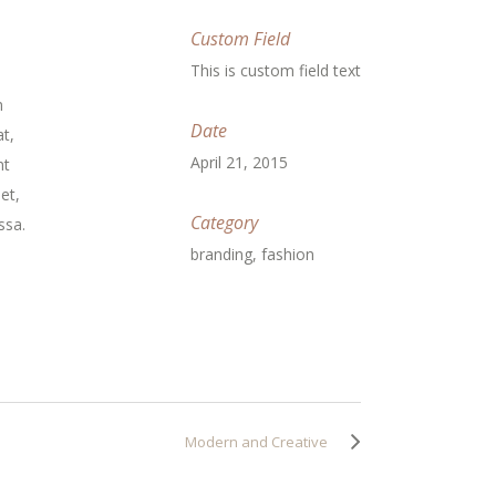
Custom Field
This is custom field text
m
Date
t,
April 21, 2015
nt
et,
Category
ssa.
branding, fashion
Modern and Creative